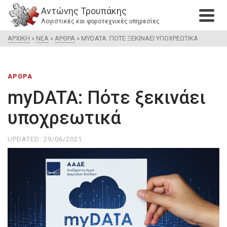
Αντώνης Τρουπάκης
Λογιστικές και φοροτεχνικές υπηρεσίες
ΑΡΧΙΚΉ
»
ΝΈΑ
»
ΆΡΘΡΑ
»
MYDATA: ΠΌΤΕ ΞΕΚΙΝΆΕΙ ΥΠΟΧΡΕΩΤΙΚΆ
ΆΡΘΡΑ
myDATA: Πότε ξεκινάει
υποχρεωτικά
UPDATED:
29/06/2021